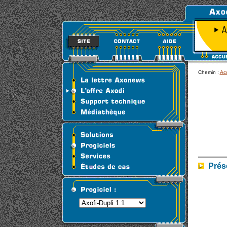
Chemin :
Acc
Prése