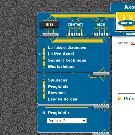
Chemin :
Acc
Prése